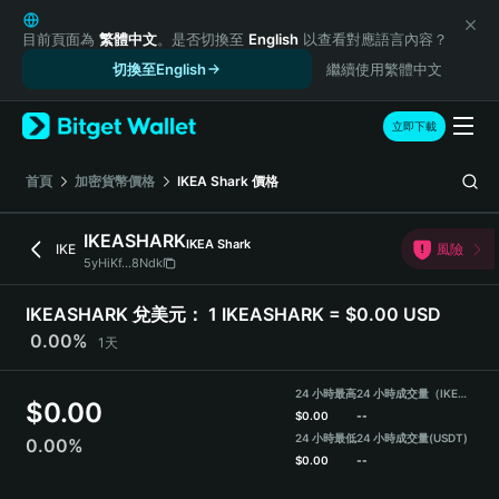
English
日本語
目前頁面為
繁體中文
。是否切換至
English
以查看對應語言內容？
Tiếng Việt
切換至English
繼續使用繁體中文
Русский
Español (Latinoamérica)
立即下載
Türkçe
Italiano
首頁
加密貨幣價格
IKEA Shark
價格
Français
Deutsch
IKEASHARK
IKEA Shark
IKE
風險
简体中文
5yHiKf...8Ndk
繁體中文
Português (Portugal)
IKEASHARK 兌美元：
1 IKEASHARK = $0.00 USD
Bahasa Indonesia
0.00%
1天
ภาษาไทย
हिन्दी
24 小時最高
24 小時成交量（IKEASHARK）
$
0.00
বাংলা
$
0.00
--
Español
24 小時最低
24 小時成交量
(USDT)
0.00%
$
0.00
--
Português (Brasil)
Español (Argentina)
IKEASHARK Price Chart