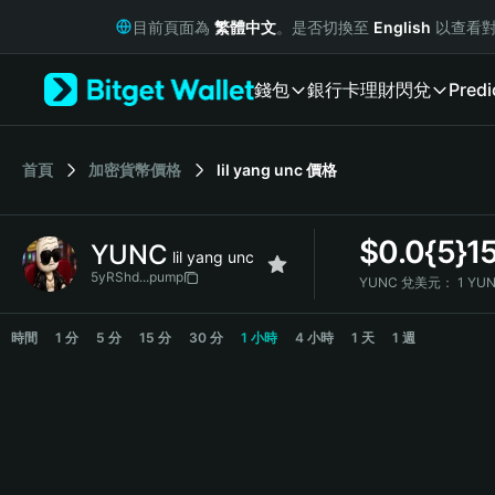
English
目前頁面為
繁體中文
。是否切換至
English
以查看對
日本語
Tiếng Việt
錢包
銀行卡
理財
閃兌
Predi
Русский
Español (Latinoamérica)
Türkçe
Italiano
首頁
加密貨幣價格
lil yang unc
價格
Français
Deutsch
$
0.0{5}1
YUNC
简体中文
lil yang unc
繁體中文
5yRShd...pump
YUNC 兌美元：
1 YUN
Português (Portugal)
YUNC Price Chart
Bahasa Indonesia
時間
1 分
5 分
15 分
30 分
1 小時
4 小時
1 天
1 週
ภาษาไทย
हिन्दी
বাংলা
Español
Português (Brasil)
Español (Argentina)