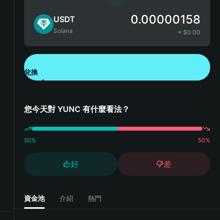
0.00000158
USDT
Solana
≈ $
0.00
兌換
下載錢包 App
您今天對 YUNC 有什麼看法？
50
%
50
%
好
差
資金池
介紹
熱門