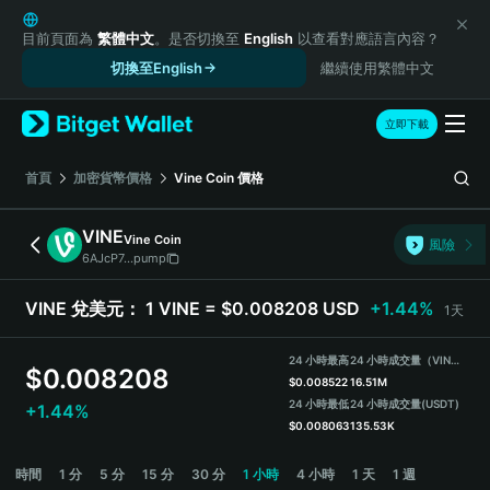
English
日本語
目前頁面為
繁體中文
。是否切換至
English
以查看對應語言內容？
Tiếng Việt
切換至English
繼續使用繁體中文
Русский
Español (Latinoamérica)
立即下載
Türkçe
Italiano
首頁
加密貨幣價格
Vine Coin
價格
Français
Deutsch
VINE
Vine Coin
風險
简体中文
6AJcP7...pump
繁體中文
Português (Portugal)
VINE 兌美元：
1 VINE = $0.008208 USD
+1.44%
1天
Bahasa Indonesia
ภาษาไทย
24 小時最高
24 小時成交量（VINE）
$
0.008208
हिन्दी
$
0.008522
16.51M
বাংলা
24 小時最低
24 小時成交量
(USDT)
+1.44%
$
0.008063
135.53K
Español
Português (Brasil)
VINE Price Chart
時間
1 分
5 分
15 分
30 分
1 小時
4 小時
1 天
1 週
Español (Argentina)