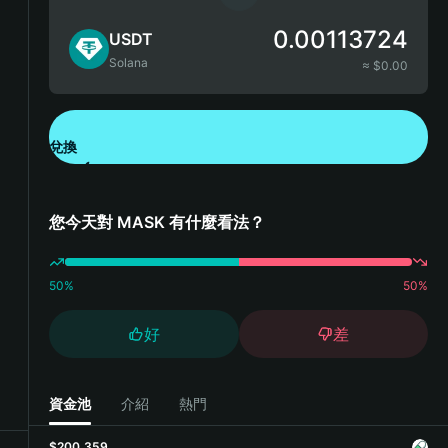
0.00113724
USDT
Solana
≈ $
0.00
兌換
下載錢包 App
您今天對 MASK 有什麼看法？
50
%
50
%
好
差
資金池
介紹
熱門
$200,359