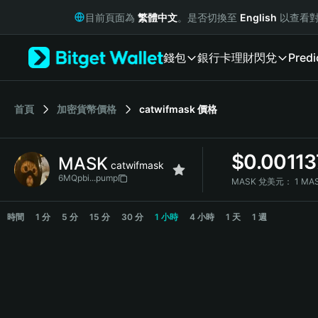
English
目前頁面為
繁體中文
。是否切換至
English
以查看對
日本語
Tiếng Việt
錢包
銀行卡
理財
閃兌
Predi
Русский
Español (Latinoamérica)
Türkçe
Italiano
首頁
加密貨幣價格
catwifmask
價格
Français
Deutsch
$
0.00113
MASK
简体中文
catwifmask
繁體中文
6MQpbi...pump
MASK 兌美元：
1 MA
Português (Portugal)
MASK Price Chart
Bahasa Indonesia
時間
1 分
5 分
15 分
30 分
1 小時
4 小時
1 天
1 週
ภาษาไทย
हिन्दी
বাংলা
Español
Português (Brasil)
Español (Argentina)