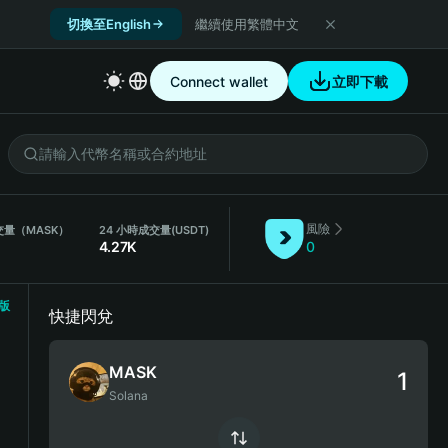
切換至English
繼續使用繁體中文
Connect wallet
立即下載
風險
交量（MASK）
24 小時成交量
(USDT)
4.27K
0
版
快捷閃兌
MASK
Solana