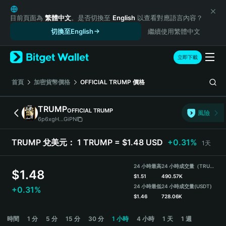
English
日本語
目前頁面為
繁體中文
。是否切換至
English
以查看對應語言內容？
Tiếng Việt
切換至English
繼續使用繁體中文
Русский
Español (Latinoamérica)
立即下載
Türkçe
Italiano
首頁
加密貨幣價格
OFFICIAL TRUMP
價格
Français
Deutsch
TRUMP
OFFICIAL TRUMP
風險
简体中文
6p6xgH...GiPN
繁體中文
Português (Portugal)
TRUMP 兌美元：
1 TRUMP = $1.48 USD
+0.31%
1天
Bahasa Indonesia
ภาษาไทย
24 小時最高
24 小時成交量（TRUMP）
$
1.48
हिन्दी
$
1.51
490.57K
বাংলা
24 小時最低
24 小時成交量
(USDT)
+0.31%
$
1.46
728.06K
Español
Português (Brasil)
TRUMP Price Chart
時間
1 分
5 分
15 分
30 分
1 小時
4 小時
1 天
1 週
Español (Argentina)