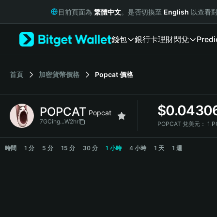
English
目前頁面為
繁體中文
。是否切換至
English
以查看對
日本語
Tiếng Việt
錢包
銀行卡
理財
閃兌
Predi
Русский
Español (Latinoamérica)
Türkçe
Italiano
首頁
加密貨幣價格
Popcat
價格
Français
Deutsch
$
0.0430
POPCAT
简体中文
Popcat
繁體中文
7GCihg...W2hr
POPCAT 兌美元：
1 
Português (Portugal)
POPCAT Price Chart
Bahasa Indonesia
時間
1 分
5 分
15 分
30 分
1 小時
4 小時
1 天
1 週
ภาษาไทย
हिन्दी
বাংলা
Español
Português (Brasil)
Español (Argentina)