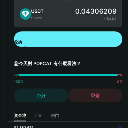
0.04306209
USDT
Solana
≈ $
0.04
兌換
下載錢包 App
您今天對 POPCAT 有什麼看法？
100
%
0
%
好
差
資金池
介紹
熱門
$2,882,674