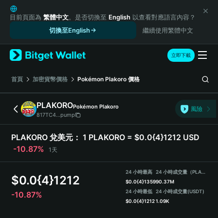
English
日本語
目前頁面為
繁體中文
。是否切換至
English
以查看對應語言內容？
Tiếng Việt
切換至English
繼續使用繁體中文
Русский
Español (Latinoamérica)
立即下載
Türkçe
Italiano
首頁
加密貨幣價格
Pokémon Plakoro
價格
Français
Deutsch
PLAKORO
Pokémon Plakoro
風險
简体中文
817TC4...pump
繁體中文
Português (Portugal)
PLAKORO 兌美元：
1 PLAKORO = $0.0{4}1212 USD
Bahasa Indonesia
-10.87%
1天
ภาษาไทย
हिन्दी
24 小時最高
24 小時成交量（PLAKORO）
$
0.0{4}1212
বাংলা
$
0.0{4}1359
90.37M
Español
24 小時最低
24 小時成交量
(USDT)
-10.87%
$
0.0{4}1212
1.09K
Português (Brasil)
Español (Argentina)
PLAKORO Price Chart