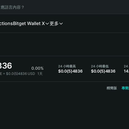
應語言內容？
ctions
Bitget Wallet X
更多
836
24 小時最高
24 小時最低
24
0.00%
$0.0{5}4836
$0.0{5}4836
14
IE = $0.0{5}4836 USD
1天
精簡版
專業