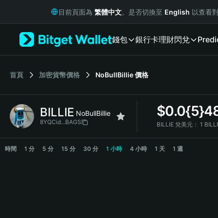
English
目前頁面為
繁體中文
。是否切換至
English
以查看對
日本語
Tiếng Việt
錢包
銀行卡
理財
閃兌
Predi
Русский
Español (Latinoamérica)
Türkçe
Italiano
首頁
加密貨幣價格
NoBullBillie
價格
Français
Deutsch
$
0.0{5}4
BILLIE
简体中文
NoBullBillie
繁體中文
8YQCid...BAGS
BILLIE 兌美元：
1 BILL
Português (Portugal)
BILLIE Price Chart
Bahasa Indonesia
時間
1 分
5 分
15 分
30 分
1 小時
4 小時
1 天
1 週
ภาษาไทย
हिन्दी
বাংলা
Español
Português (Brasil)
Español (Argentina)