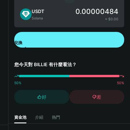
0.00000484
USDT
Solana
≈ $
0.00
兌換
下載錢包 App
您今天對 BILLIE 有什麼看法？
50
%
50
%
好
差
資金池
介紹
熱門