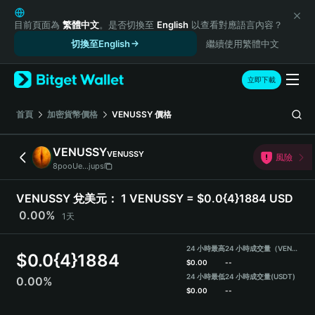
English
日本語
目前頁面為
繁體中文
。是否切換至
English
以查看對應語言內容？
Tiếng Việt
切換至English
繼續使用繁體中文
Русский
Español (Latinoamérica)
立即下載
Türkçe
Italiano
首頁
加密貨幣價格
VENUSSY
價格
Français
Deutsch
VENUSSY
VENUSSY
風險
简体中文
8pooUe...jups
繁體中文
Português (Portugal)
VENUSSY 兌美元：
1 VENUSSY = $0.0{4}1884 USD
Bahasa Indonesia
0.00%
1天
ภาษาไทย
हिन्दी
24 小時最高
24 小時成交量（VENUSSY）
$
0.0{4}1884
বাংলা
$
0.00
--
Español
24 小時最低
24 小時成交量
(USDT)
0.00%
$
0.00
--
Português (Brasil)
Español (Argentina)
VENUSSY Price Chart