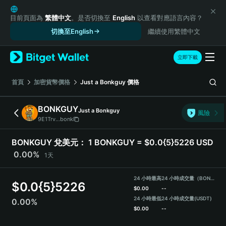
English
日本語
目前頁面為
繁體中文
。是否切換至
English
以查看對應語言內容？
Tiếng Việt
切換至English
繼續使用繁體中文
Русский
Español (Latinoamérica)
立即下載
Türkçe
Italiano
首頁
加密貨幣價格
Just a Bonkguy
價格
Français
Deutsch
BONKGUY
Just a Bonkguy
風險
简体中文
9E1Trv...bonk
繁體中文
Português (Portugal)
BONKGUY 兌美元：
1 BONKGUY = $0.0{5}5226 USD
Bahasa Indonesia
0.00%
1天
ภาษาไทย
हिन्दी
24 小時最高
24 小時成交量（BONKGUY）
$
0.0{5}5226
বাংলা
$
0.00
--
Español
24 小時最低
24 小時成交量
(USDT)
0.00%
$
0.00
--
Português (Brasil)
Español (Argentina)
BONKGUY Price Chart