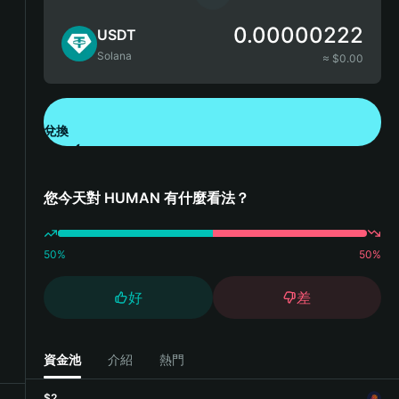
0.00000222
USDT
Solana
≈ $
0.00
兌換
下載錢包 App
您今天對 HUMAN 有什麼看法？
50
%
50
%
好
差
資金池
介紹
熱門
$2