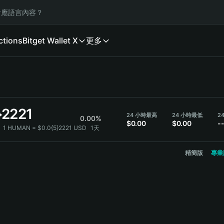
應語言內容？
ctions
Bitget Wallet X
更多
}2221
24 小時最高
24 小時最低
0.00%
$0.00
$0.00
-
：
1 HUMAN = $0.0{5}2221 USD
1天
精簡版
專業