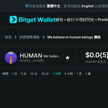
English
目前頁面為
繁體中文
。是否切換至
English
以查看對
日本語
Tiếng Việt
錢包
銀行卡
理財
閃兌
Predi
Русский
Español (Latinoamérica)
Türkçe
Italiano
首頁
加密貨幣價格
We believe in human beings
價格
Français
Deutsch
$
0.0{5
HUMAN
简体中文
We believe in human beings
繁體中文
9LMrDL...pump
HUMAN 兌美元
Português (Portugal)
HUMAN Price Chart
Bahasa Indonesia
時間
1 分
5 分
15 分
30 分
1 小時
4 小時
1 天
1 週
ภาษาไทย
हिन्दी
বাংলা
Español
Português (Brasil)
Español (Argentina)