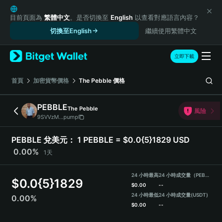
English
日本語
目前頁面為
繁體中文
。是否切換至
English
以查看對應語言內容？
Tiếng Việt
切換至English
繼續使用繁體中文
Русский
Español (Latinoamérica)
立即下載
Türkçe
Italiano
首頁
加密貨幣價格
The Pebble
價格
Français
Deutsch
PEBBLE
The Pebble
風險
简体中文
9SVVzM...pump
繁體中文
Português (Portugal)
PEBBLE 兌美元：
1 PEBBLE = $0.0{5}1829 USD
Bahasa Indonesia
0.00%
1天
ภาษาไทย
हिन्दी
24 小時最高
24 小時成交量（PEBBLE）
$
0.0{5}1829
বাংলা
$
0.00
--
Español
24 小時最低
24 小時成交量
(USDT)
0.00%
$
0.00
--
Português (Brasil)
Español (Argentina)
PEBBLE Price Chart