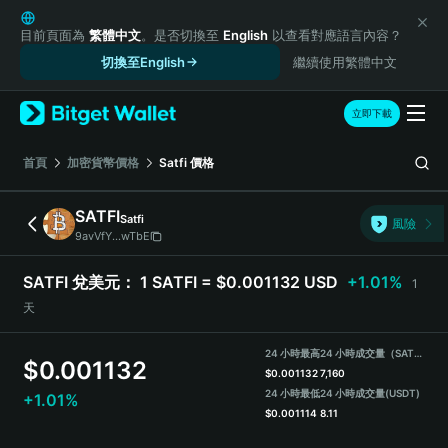
English
日本語
目前頁面為
繁體中文
。是否切換至
English
以查看對應語言內容？
Tiếng Việt
切換至English
繼續使用繁體中文
Русский
Español (Latinoamérica)
立即下載
Türkçe
Italiano
首頁
加密貨幣價格
Satfi
價格
Français
Deutsch
SATFI
Satfi
風險
简体中文
9avVfY...wTbE
繁體中文
Português (Portugal)
SATFI 兌美元：
1 SATFI = $0.001132 USD
+1.01%
1
Bahasa Indonesia
天
ภาษาไทย
हिन्दी
24 小時最高
24 小時成交量（SATFI）
$
0.001132
বাংলা
$
0.001132
7,160
Español
24 小時最低
24 小時成交量
(USDT)
+1.01%
$
0.001114
8.11
Português (Brasil)
Español (Argentina)
SATFI Price Chart