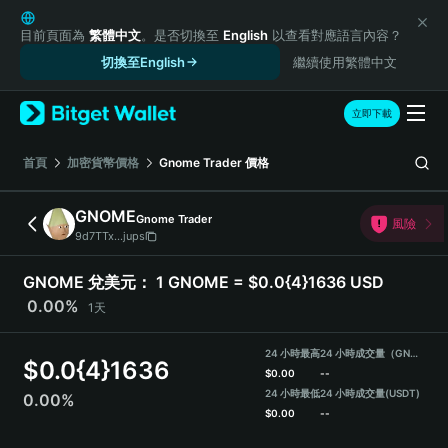
English
日本語
目前頁面為
繁體中文
。是否切換至
English
以查看對應語言內容？
Tiếng Việt
切換至English
繼續使用繁體中文
Русский
Español (Latinoamérica)
立即下載
Türkçe
Italiano
首頁
加密貨幣價格
Gnome Trader
價格
Français
Deutsch
GNOME
Gnome Trader
風險
简体中文
9d7TTx...jups
繁體中文
Português (Portugal)
GNOME 兌美元：
1 GNOME = $0.0{4}1636 USD
Bahasa Indonesia
0.00%
1天
ภาษาไทย
हिन्दी
24 小時最高
24 小時成交量（GNOME）
$
0.0{4}1636
বাংলা
$
0.00
--
Español
24 小時最低
24 小時成交量
(USDT)
0.00%
$
0.00
--
Português (Brasil)
Español (Argentina)
GNOME Price Chart