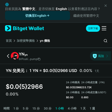
English
日本語
目前頁面為
繁體中文
。是否切換至
English
以查看對應語言內容？
Tiếng Việt
切換至English
繼續使用繁體中文
Русский
Español (Latinoamérica)
立即下載
Türkçe
Italiano
首頁
加密貨幣價格
yn
價格
Français
Deutsch
YN
yn
風險
简体中文
9rPoaV...pump
繁體中文
Português (Portugal)
YN 兌美元：
1 YN = $0.0{5}2966 USD
0.00%
1天
Bahasa Indonesia
ภาษาไทย
24 小時最高
24 小時成交量（YN）
$
0.0{5}2966
हिन्दी
$
0.0{5}2966
233.72K
বাংলা
24 小時最低
24 小時成交量
(USDT)
0.00%
$
0.00
0.693
Español
Português (Brasil)
YN Price Chart
時間
1 分
5 分
15 分
30 分
1 小時
4 小時
1 天
1 週
Español (Argentina)