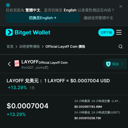
English
日本語
目前頁面為
繁體中文
。是否切換至
English
以查看對應語言內容？
Tiếng Việt
切換至English
繼續使用繁體中文
Русский
Español (Latinoamérica)
立即下載
Türkçe
Italiano
首頁
加密貨幣價格
Official Layoff Coin
價格
Français
Deutsch
LAYOFF
Official Layoff Coin
風險
简体中文
9voQQT...pump
繁體中文
Português (Portugal)
LAYOFF 兌美元：
1 LAYOFF = $0.0007004 USD
Bahasa Indonesia
+13.29%
1天
ภาษาไทย
हिन्दी
24 小時最高
24 小時成交量（LAYOFF）
$
0.0007004
বাংলা
$
0.0009517
83.89M
Español
24 小時最低
24 小時成交量
(USDT)
+13.29%
$
0.0006152
58.75K
Português (Brasil)
Español (Argentina)
LAYOFF Price Chart