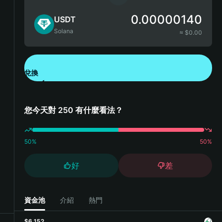
0.00000140
USDT
Solana
≈ $
0.00
兌換
下載錢包 App
您今天對 250 有什麼看法？
50
%
50
%
好
差
資金池
介紹
熱門
$6,152