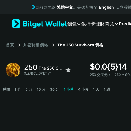
English
目前頁面為
繁體中文
。是否切換至
English
以查看對
日本語
Tiếng Việt
錢包
銀行卡
理財
閃兌
Predi
Русский
Español (Latinoamérica)
Türkçe
Italiano
首頁
加密貨幣價格
The 250 Survivors
價格
Français
Deutsch
$
0.0{5}14
250
简体中文
The 250 Survivors
繁體中文
9ziJBC...6PET
250 兌美元：
1 250 = $0
Português (Portugal)
250 Price Chart
Bahasa Indonesia
時間
1 分
5 分
15 分
30 分
1 小時
4 小時
1 天
1 週
ภาษาไทย
हिन्दी
বাংলা
Español
Português (Brasil)
Español (Argentina)