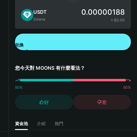
0.00000188
USDT
Solana
≈ $
0.00
兌換
下載錢包 App
您今天對 MOONS 有什麼看法？
50
%
50
%
好
差
資金池
介紹
熱門