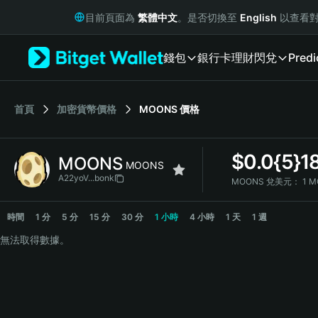
English
目前頁面為
繁體中文
。是否切換至
English
以查看對
日本語
Tiếng Việt
錢包
銀行卡
理財
閃兌
Predi
Русский
Español (Latinoamérica)
Türkçe
Italiano
首頁
加密貨幣價格
MOONS
價格
Français
Deutsch
$
0.0{5}1
MOONS
简体中文
MOONS
繁體中文
A22yoV...bonk
MOONS 兌美元：
1 M
Português (Portugal)
MOONS Price Chart
Bahasa Indonesia
時間
1 分
5 分
15 分
30 分
1 小時
4 小時
1 天
1 週
ภาษาไทย
無法取得數據。
हिन्दी
বাংলা
Español
Português (Brasil)
Español (Argentina)