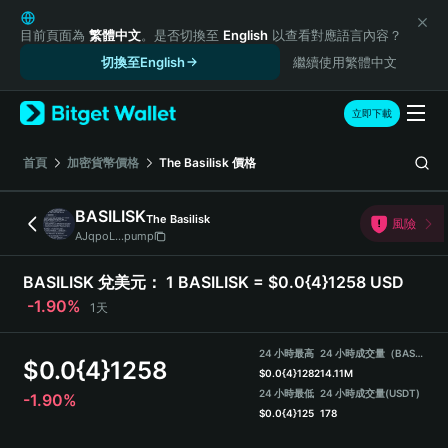
English
日本語
目前頁面為
繁體中文
。是否切換至
English
以查看對應語言內容？
Tiếng Việt
切換至English
繼續使用繁體中文
Русский
Español (Latinoamérica)
立即下載
Türkçe
Italiano
首頁
加密貨幣價格
The Basilisk
價格
Français
Deutsch
BASILISK
The Basilisk
風險
简体中文
AJqpoL...pump
繁體中文
Português (Portugal)
BASILISK 兌美元：
1 BASILISK = $0.0{4}1258 USD
Bahasa Indonesia
-1.90%
1天
ภาษาไทย
हिन्दी
24 小時最高
24 小時成交量（BASILISK）
$
0.0{4}1258
বাংলা
$
0.0{4}1282
14.11M
Español
24 小時最低
24 小時成交量
(USDT)
-1.90%
$
0.0{4}125
178
Português (Brasil)
Español (Argentina)
BASILISK Price Chart