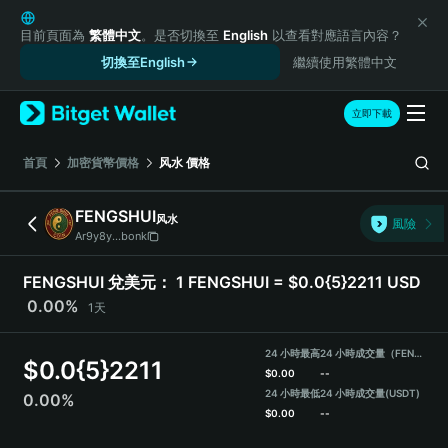
English
日本語
目前頁面為
繁體中文
。是否切換至
English
以查看對應語言內容？
Tiếng Việt
切換至English
繼續使用繁體中文
Русский
Español (Latinoamérica)
立即下載
Türkçe
Italiano
首頁
加密貨幣價格
风水
價格
Français
Deutsch
FENGSHUI
风水
風險
简体中文
Ar9y8y...bonk
繁體中文
Português (Portugal)
FENGSHUI 兌美元：
1 FENGSHUI = $0.0{5}2211 USD
Bahasa Indonesia
0.00%
1天
ภาษาไทย
हिन्दी
24 小時最高
24 小時成交量（FENGSHUI）
$
0.0{5}2211
বাংলা
$
0.00
--
Español
24 小時最低
24 小時成交量
(USDT)
0.00%
$
0.00
--
Português (Brasil)
Español (Argentina)
FENGSHUI Price Chart