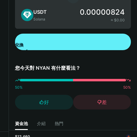
0.00000824
USDT
Solana
≈ $
0.00
兌換
下載錢包 App
您今天對 NYAN 有什麼看法？
50
%
50
%
好
差
資金池
介紹
熱門
$12,460