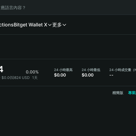
應語言內容？
ctions
Bitget Wallet X
更多
4
24 小時最高
24 小時最低
24 小時成交量（
0.00%
$0.00
$0.00
--
= $0.0{5}824 USD
1天
精簡版
專業