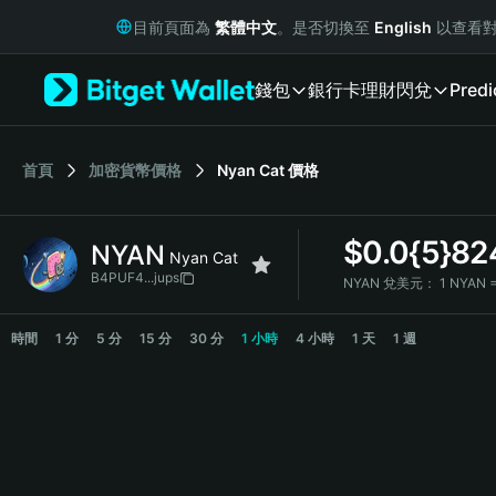
English
目前頁面為
繁體中文
。是否切換至
English
以查看對
日本語
Tiếng Việt
錢包
銀行卡
理財
閃兌
Predi
Русский
Español (Latinoamérica)
Türkçe
Italiano
首頁
加密貨幣價格
Nyan Cat
價格
Français
Deutsch
$
0.0{5}82
NYAN
简体中文
Nyan Cat
繁體中文
B4PUF4...jups
NYAN 兌美元：
1 NYAN 
Português (Portugal)
NYAN Price Chart
Bahasa Indonesia
時間
1 分
5 分
15 分
30 分
1 小時
4 小時
1 天
1 週
ภาษาไทย
हिन्दी
বাংলা
Español
Português (Brasil)
Español (Argentina)