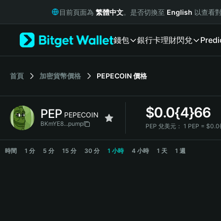
English
目前頁面為
繁體中文
。是否切換至
English
以查看對
日本語
Tiếng Việt
錢包
銀行卡
理財
閃兌
Predi
Русский
Español (Latinoamérica)
Türkçe
Italiano
首頁
加密貨幣價格
PEPECOIN
價格
Français
Deutsch
$
0.0{4}66
PEP
简体中文
PEPECOIN
繁體中文
BKmYE8...pump
PEP 兌美元：
1 PEP = $0.0
Português (Portugal)
PEP Price Chart
Bahasa Indonesia
時間
1 分
5 分
15 分
30 分
1 小時
4 小時
1 天
1 週
ภาษาไทย
हिन्दी
বাংলা
Español
Português (Brasil)
Español (Argentina)