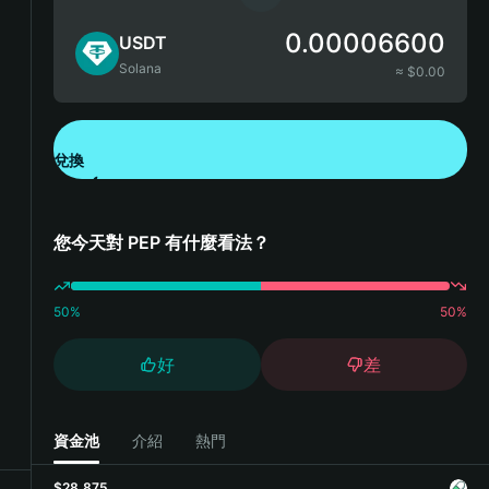
0.00006600
USDT
Solana
≈ $
0.00
兌換
下載錢包 App
您今天對 PEP 有什麼看法？
50
%
50
%
好
差
資金池
介紹
熱門
$28,875