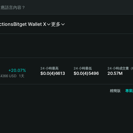
應語言內容？
ctions
Bitget Wallet X
更多
24 小時最高
24 小時最低
24 小時成交量（
+20.07%
$0.0{4}6613
$0.0{4}5496
20.57M
{4}66 USD
1天
精簡版
專業