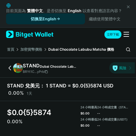
English
日本語
目前頁面為
繁體中文
。是否切換至
English
以查看對應語言內容？
Tiếng Việt
切換至English
繼續使用繁體中文
Русский
Español (Latinoamérica)
立即下載
Türkçe
Italiano
首頁
加密貨幣價格
Dubai Chocolate Labubu Matcha
價格
Français
Deutsch
STAND
Dubai Chocolate Labubu Matcha
風險
简体中文
BRYt1C...yPrb
繁體中文
Português (Portugal)
STAND 兌美元：
1 STAND = $0.0{5}5874 USD
Bahasa Indonesia
0.00%
1天
ภาษาไทย
हिन्दी
24 小時最高
24 小時成交量（STAND）
$
0.0{5}5874
বাংলা
$
0.00
--
Español
24 小時最低
24 小時成交量
(USDT)
0.00%
$
0.00
--
Português (Brasil)
Español (Argentina)
STAND Price Chart