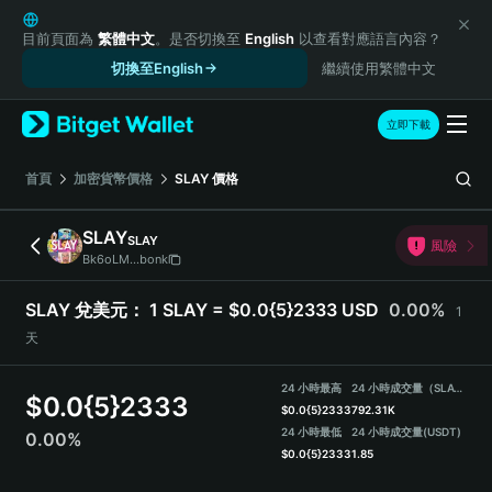
English
日本語
目前頁面為
繁體中文
。是否切換至
English
以查看對應語言內容？
Tiếng Việt
切換至English
繼續使用繁體中文
Русский
Español (Latinoamérica)
立即下載
Türkçe
Italiano
首頁
加密貨幣價格
SLAY
價格
Français
Deutsch
SLAY
SLAY
風險
简体中文
Bk6oLM...bonk
繁體中文
Português (Portugal)
SLAY 兌美元：
1 SLAY = $0.0{5}2333 USD
0.00%
1
Bahasa Indonesia
天
ภาษาไทย
हिन्दी
24 小時最高
24 小時成交量（SLAY）
$
0.0{5}2333
বাংলা
$
0.0{5}2333
792.31K
Español
24 小時最低
24 小時成交量
(USDT)
0.00%
$
0.0{5}2333
1.85
Português (Brasil)
Español (Argentina)
SLAY Price Chart