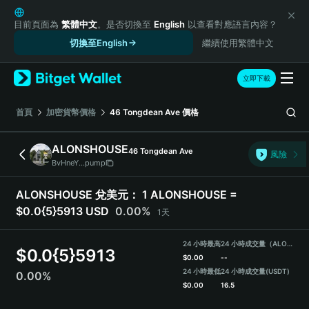
English
日本語
目前頁面為
繁體中文
。是否切換至
English
以查看對應語言內容？
Tiếng Việt
切換至English
繼續使用繁體中文
Русский
Español (Latinoamérica)
立即下載
Türkçe
Italiano
首頁
加密貨幣價格
46 Tongdean Ave
價格
Français
Deutsch
ALONSHOUSE
46 Tongdean Ave
風險
简体中文
BvHneY...pump
繁體中文
Português (Portugal)
ALONSHOUSE 兌美元：
1 ALONSHOUSE =
Bahasa Indonesia
$0.0{5}5913 USD
0.00%
1天
ภาษาไทย
हिन्दी
24 小時最高
24 小時成交量（ALONSHOUSE）
$
0.0{5}5913
বাংলা
$
0.00
--
Español
24 小時最低
24 小時成交量
(USDT)
0.00%
$
0.00
16.5
Português (Brasil)
Español (Argentina)
ALONSHOUSE Price Chart