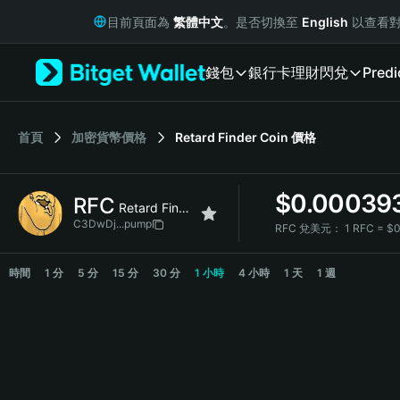
English
目前頁面為
繁體中文
。是否切換至
English
以查看對
日本語
Tiếng Việt
錢包
銀行卡
理財
閃兌
Predi
Русский
Español (Latinoamérica)
Türkçe
Italiano
首頁
加密貨幣價格
Retard Finder Coin
價格
Français
Deutsch
$
0.00039
RFC
简体中文
Retard Finder Coin
繁體中文
C3DwDj...pump
RFC 兌美元：
1 RFC = $
Português (Portugal)
RFC Price Chart
Bahasa Indonesia
時間
1 分
5 分
15 分
30 分
1 小時
4 小時
1 天
1 週
ภาษาไทย
हिन्दी
বাংলা
Español
Português (Brasil)
Español (Argentina)