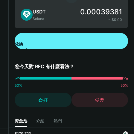
0.00039381
USDT
Solana
≈ $
0.00
兌換
下載錢包 App
您今天對 RFC 有什麼看法？
50
%
50
%
好
差
資金池
介紹
熱門
$170,723