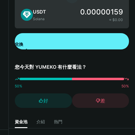
0.00000159
USDT
Solana
≈ $
0.00
兌換
下載錢包 App
您今天對 YUMEKO 有什麼看法？
50
%
50
%
好
差
資金池
介紹
熱門