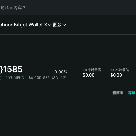
應語言內容？
ctions
Bitget Wallet X
更多
5}1585
24 小時最高
24 小時最低
0.00%
$0.00
$0.00
元：
1 YUMEKO = $0.0{5}1585 USD
1天
精簡版
專業