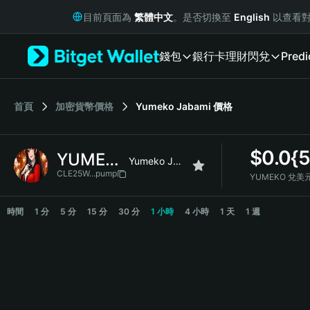
English
目前頁面為
繁體中文
。是否切換至
English
以查看對
日本語
Tiếng Việt
錢包
銀行卡
理財
閃兌
Predi
Русский
Español (Latinoamérica)
Türkçe
Italiano
首頁
加密貨幣價格
Yumeko Jabami
價格
Français
Deutsch
$
0.0{
YUMEKO
简体中文
Yumeko Jabami
繁體中文
CLE25W...pump
YUMEKO 兌美
Português (Portugal)
YUMEKO Price Chart
Bahasa Indonesia
時間
1 分
5 分
15 分
30 分
1 小時
4 小時
1 天
1 週
ภาษาไทย
हिन्दी
বাংলা
Español
Português (Brasil)
Español (Argentina)