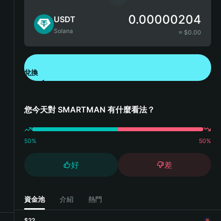
0.00000204
USDT
Solana
≈ $
0.00
兌換
下載錢包 App
您今天對 SMARTMAN 有什麼看法？
50
%
50
%
好
差
資金池
介紹
熱門
$22