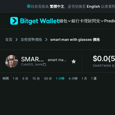
English
目前頁面為
繁體中文
。是否切換至
English
以查看對
日本語
Tiếng Việt
錢包
銀行卡
理財
閃兌
Predi
Русский
Español (Latinoamérica)
Türkçe
Italiano
首頁
加密貨幣價格
smart man with glasses
價格
Français
Deutsch
$
0.0{
SMARTMAN
简体中文
smart man with glasses
繁體中文
Cuk4GS...bonk
SMARTMAN 
Português (Portugal)
SMARTMAN Price Chart
Bahasa Indonesia
時間
1 分
5 分
15 分
30 分
1 小時
4 小時
1 天
1 週
ภาษาไทย
हिन्दी
বাংলা
Español
Português (Brasil)
Español (Argentina)