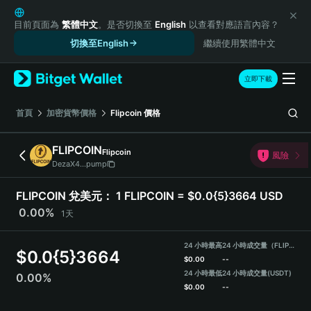
English
日本語
目前頁面為
繁體中文
。是否切換至
English
以查看對應語言內容？
Tiếng Việt
切換至English
繼續使用繁體中文
Русский
Español (Latinoamérica)
立即下載
Türkçe
Italiano
首頁
加密貨幣價格
Flipcoin
價格
Français
Deutsch
FLIPCOIN
Flipcoin
風險
简体中文
DezaX4...pump
繁體中文
Português (Portugal)
FLIPCOIN 兌美元：
1 FLIPCOIN = $0.0{5}3664 USD
Bahasa Indonesia
0.00%
1天
ภาษาไทย
हिन्दी
24 小時最高
24 小時成交量（FLIPCOIN）
$
0.0{5}3664
বাংলা
$
0.00
--
Español
24 小時最低
24 小時成交量
(USDT)
0.00%
$
0.00
--
Português (Brasil)
Español (Argentina)
FLIPCOIN Price Chart