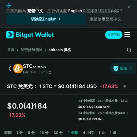
English
日本語
目前頁面為
繁體中文
。是否切換至
English
以查看對應語言內容？
Tiếng Việt
切換至English
繼續使用繁體中文
Русский
Español (Latinoamérica)
立即下載
Türkçe
Italiano
首頁
加密貨幣價格
shitcoin
價格
Français
Deutsch
STC
shitcoin
風險
简体中文
EApN7X...pump
繁體中文
Português (Portugal)
STC 兌美元：
1 STC = $0.0{4}184 USD
-17.63%
1天
Bahasa Indonesia
ภาษาไทย
24 小時最高
24 小時成交量（STC）
$
0.0{4}184
हिन्दी
$
0.0{4}2234
48.84M
বাংলা
24 小時最低
24 小時成交量
(USDT)
-17.63%
$
0.0{4}1793
876
Español
Português (Brasil)
STC Price Chart
時間
1 分
5 分
15 分
30 分
1 小時
4 小時
1 天
1 週
Español (Argentina)