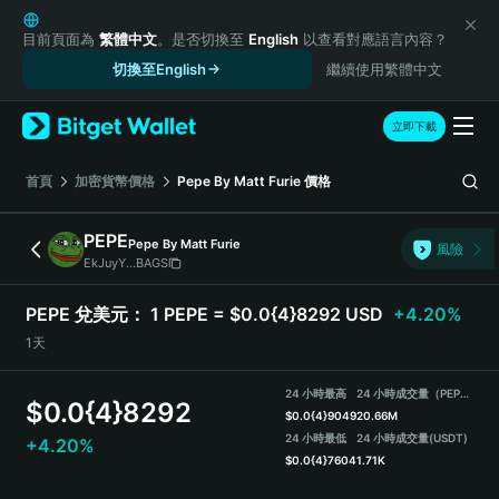
English
日本語
目前頁面為
繁體中文
。是否切換至
English
以查看對應語言內容？
Tiếng Việt
切換至English
繼續使用繁體中文
Русский
Español (Latinoamérica)
立即下載
Türkçe
Italiano
首頁
加密貨幣價格
Pepe By Matt Furie
價格
Français
Deutsch
PEPE
Pepe By Matt Furie
風險
简体中文
EkJuyY...BAGS
繁體中文
Português (Portugal)
PEPE 兌美元：
1 PEPE = $0.0{4}8292 USD
+4.20%
Bahasa Indonesia
1天
ภาษาไทย
हिन्दी
24 小時最高
24 小時成交量（PEPE）
$
0.0{4}8292
বাংলা
$
0.0{4}9049
20.66M
Español
24 小時最低
24 小時成交量
(USDT)
+4.20%
$
0.0{4}7604
1.71K
Português (Brasil)
Español (Argentina)
PEPE Price Chart