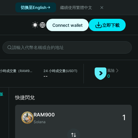
切換至English
繼續使用繁體中文
Connect wallet
立即下載
風險
24 小時成交量（RAM900）
24 小時成交量
(USDT)
--
0
版
快捷閃兌
RAM900
Solana