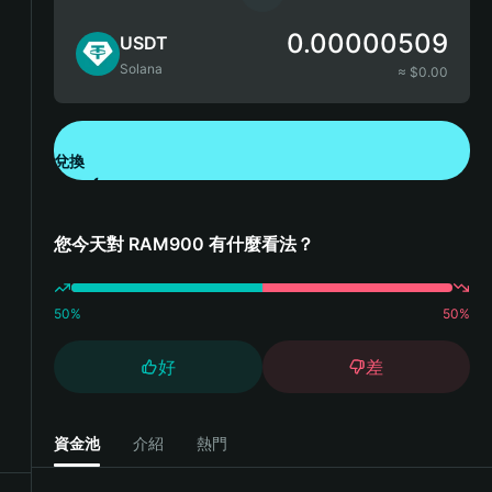
0.00000509
USDT
Solana
≈ $
0.00
兌換
下載錢包 App
您今天對 RAM900 有什麼看法？
50
%
50
%
好
差
資金池
介紹
熱門