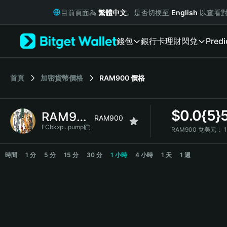
English
目前頁面為
繁體中文
。是否切換至
English
以查看對
日本語
Tiếng Việt
錢包
銀行卡
理財
閃兌
Predi
Русский
Español (Latinoamérica)
Türkçe
Italiano
首頁
加密貨幣價格
RAM900
價格
Français
Deutsch
$
0.0{5}
RAM900
简体中文
RAM900
繁體中文
FCbkxp...pump
RAM900 兌美元：
Português (Portugal)
RAM900 Price Chart
Bahasa Indonesia
時間
1 分
5 分
15 分
30 分
1 小時
4 小時
1 天
1 週
ภาษาไทย
हिन्दी
বাংলা
Español
Português (Brasil)
Español (Argentina)