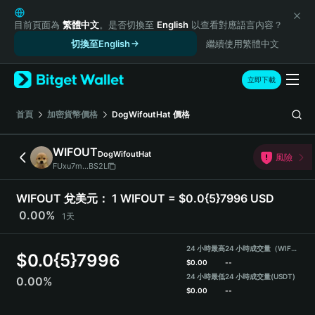
English
日本語
目前頁面為
繁體中文
。是否切換至
English
以查看對應語言內容？
Tiếng Việt
切換至English
繼續使用繁體中文
Русский
Español (Latinoamérica)
立即下載
Türkçe
Italiano
首頁
加密貨幣價格
DogWifoutHat
價格
Français
Deutsch
WIFOUT
DogWifoutHat
風險
简体中文
FUxu7m...BS2L
繁體中文
Português (Portugal)
WIFOUT 兌美元：
1 WIFOUT = $0.0{5}7996 USD
Bahasa Indonesia
0.00%
1天
ภาษาไทย
हिन्दी
24 小時最高
24 小時成交量（WIFOUT）
$
0.0{5}7996
বাংলা
$
0.00
--
Español
24 小時最低
24 小時成交量
(USDT)
0.00%
$
0.00
--
Português (Brasil)
Español (Argentina)
WIFOUT Price Chart