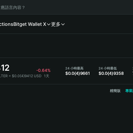
應語言內容？
ctions
Bitget Wallet X
更多
412
24 小時最高
24 小時最低
-0.64%
$0.0{4}9661
$0.0{4}9358
LTER = $0.0{4}9412 USD
1天
精簡版
專業