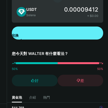
0.00009412
USDT
Solana
≈ $
0.00
兌換
下載錢包 App
您今天對 WALTER 有什麼看法？
50
%
50
%
好
差
資金池
介紹
熱門
$44,769