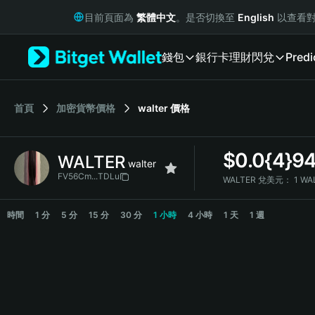
English
目前頁面為
繁體中文
。是否切換至
English
以查看對
日本語
Tiếng Việt
錢包
銀行卡
理財
閃兌
Predi
Русский
Español (Latinoamérica)
Türkçe
Italiano
首頁
加密貨幣價格
walter
價格
Français
Deutsch
$
0.0{4}9
WALTER
简体中文
walter
繁體中文
FV56Cm...TDLu
WALTER 兌美元：
1 WA
Português (Portugal)
WALTER Price Chart
Bahasa Indonesia
時間
1 分
5 分
15 分
30 分
1 小時
4 小時
1 天
1 週
ภาษาไทย
हिन्दी
বাংলা
Español
Português (Brasil)
Español (Argentina)