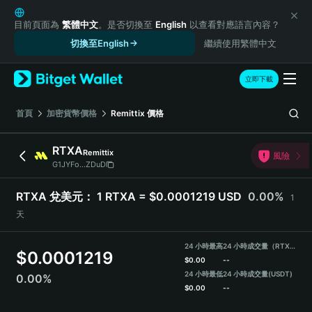
English
日本語
目前頁面為
繁體中文
。是否切換至
English
以查看對應語言內容？
Tiếng Việt
切換至English
繼續使用繁體中文
Русский
Español (Latinoamérica)
立即下載
Türkçe
Italiano
首頁
加密貨幣價格
Remittix
價格
Français
Deutsch
RTXA
Remittix
風險
简体中文
G1JYFo...ZDuD
繁體中文
Português (Portugal)
RTXA 兌美元：
1 RTXA = $0.0001219 USD
0.00%
1
Bahasa Indonesia
天
ภาษาไทย
हिन्दी
24 小時最高
24 小時成交量（RTXA）
$
0.0001219
বাংলা
$
0.00
--
Español
24 小時最低
24 小時成交量
(USDT)
0.00%
$
0.00
--
Português (Brasil)
Español (Argentina)
RTXA Price Chart