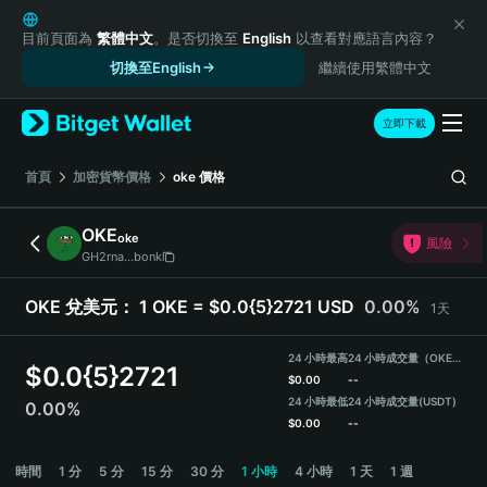
English
日本語
目前頁面為
繁體中文
。是否切換至
English
以查看對應語言內容？
Tiếng Việt
切換至English
繼續使用繁體中文
Русский
Español (Latinoamérica)
立即下載
Türkçe
Italiano
首頁
加密貨幣價格
oke
價格
Français
Deutsch
OKE
oke
風險
简体中文
GH2rna...bonk
繁體中文
Português (Portugal)
OKE 兌美元：
1 OKE = $0.0{5}2721 USD
0.00%
1天
Bahasa Indonesia
ภาษาไทย
24 小時最高
24 小時成交量（OKE）
$
0.0{5}2721
हिन्दी
$
0.00
--
বাংলা
24 小時最低
24 小時成交量
(USDT)
0.00%
$
0.00
--
Español
Português (Brasil)
OKE Price Chart
時間
1 分
5 分
15 分
30 分
1 小時
4 小時
1 天
1 週
Español (Argentina)