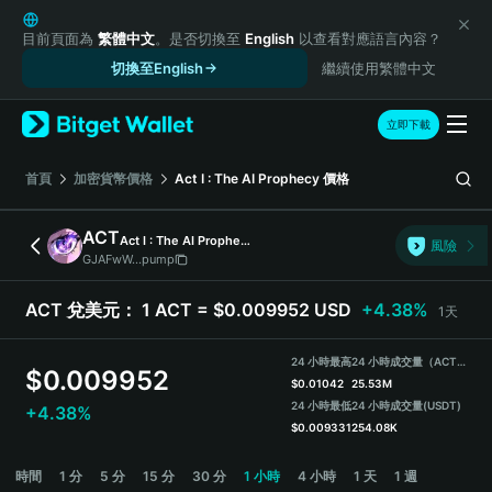
English
日本語
目前頁面為
繁體中文
。是否切換至
English
以查看對應語言內容？
Tiếng Việt
切換至English
繼續使用繁體中文
Русский
Español (Latinoamérica)
立即下載
Türkçe
Italiano
首頁
加密貨幣價格
Act I : The AI Prophecy
價格
Français
Deutsch
ACT
Act I : The AI Prophecy
風險
简体中文
GJAFwW...pump
繁體中文
Português (Portugal)
ACT 兌美元：
1 ACT = $0.009952 USD
+4.38%
1天
Bahasa Indonesia
ภาษาไทย
24 小時最高
24 小時成交量（ACT）
$
0.009952
हिन्दी
$
0.01042
25.53M
বাংলা
24 小時最低
24 小時成交量
(USDT)
+4.38%
$
0.009331
254.08K
Español
Português (Brasil)
ACT Price Chart
時間
1 分
5 分
15 分
30 分
1 小時
4 小時
1 天
1 週
Español (Argentina)