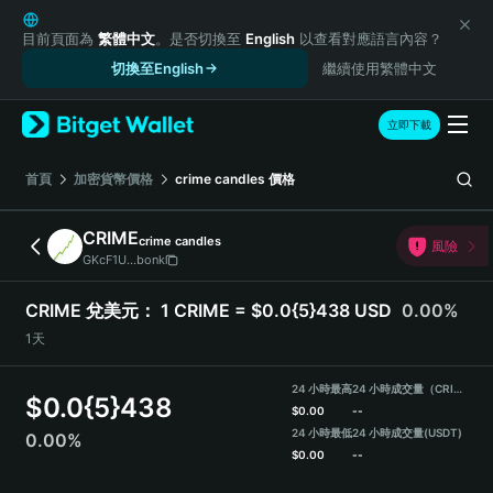
English
日本語
目前頁面為
繁體中文
。是否切換至
English
以查看對應語言內容？
Tiếng Việt
切換至English
繼續使用繁體中文
Русский
Español (Latinoamérica)
立即下載
Türkçe
Italiano
首頁
加密貨幣價格
crime candles
價格
Français
Deutsch
CRIME
crime candles
風險
简体中文
GKcF1U...bonk
繁體中文
Português (Portugal)
CRIME 兌美元：
1 CRIME = $0.0{5}438 USD
0.00%
Bahasa Indonesia
1天
ภาษาไทย
हिन्दी
24 小時最高
24 小時成交量（CRIME）
$
0.0{5}438
বাংলা
$
0.00
--
Español
24 小時最低
24 小時成交量
(USDT)
0.00%
$
0.00
--
Português (Brasil)
Español (Argentina)
CRIME Price Chart