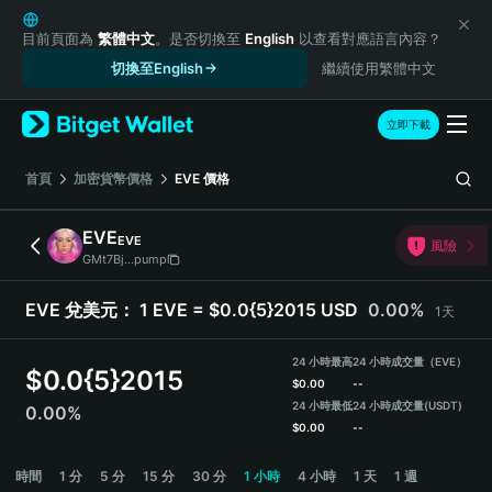
English
日本語
目前頁面為
繁體中文
。是否切換至
English
以查看對應語言內容？
Tiếng Việt
切換至English
繼續使用繁體中文
Русский
Español (Latinoamérica)
立即下載
Türkçe
Italiano
首頁
加密貨幣價格
EVE
價格
Français
Deutsch
EVE
EVE
風險
简体中文
GMt7Bj...pump
繁體中文
Português (Portugal)
EVE 兌美元：
1 EVE = $0.0{5}2015 USD
0.00%
1天
Bahasa Indonesia
ภาษาไทย
24 小時最高
24 小時成交量（EVE）
$
0.0{5}2015
हिन्दी
$
0.00
--
বাংলা
24 小時最低
24 小時成交量
(USDT)
0.00%
$
0.00
--
Español
Português (Brasil)
EVE Price Chart
時間
1 分
5 分
15 分
30 分
1 小時
4 小時
1 天
1 週
Español (Argentina)