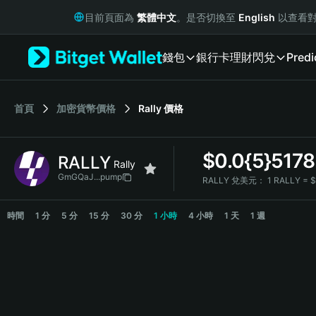
English
目前頁面為
繁體中文
。是否切換至
English
以查看對
日本語
Tiếng Việt
錢包
銀行卡
理財
閃兌
Predi
Русский
Español (Latinoamérica)
Türkçe
Italiano
首頁
加密貨幣價格
Rally
價格
Français
Deutsch
$
0.0{5}5178
RALLY
简体中文
Rally
繁體中文
GmGQaJ...pump
RALLY 兌美元：
1 RALLY = 
Português (Portugal)
RALLY Price Chart
Bahasa Indonesia
時間
1 分
5 分
15 分
30 分
1 小時
4 小時
1 天
1 週
ภาษาไทย
हिन्दी
বাংলা
Español
Português (Brasil)
Español (Argentina)