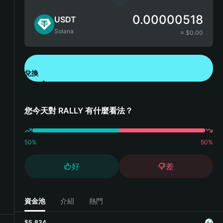
0.00000518
USDT
Solana
≈ $
0.00
兌換
下載錢包 App
您今天對 RALLY 有什麼看法？
50
%
50
%
好
差
資金池
介紹
熱門
$5,834