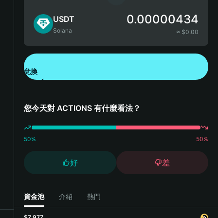
0.00000434
USDT
Solana
≈ $
0.00
兌換
下載錢包 App
您今天對 ACTIONS 有什麼看法？
50
%
50
%
好
差
資金池
介紹
熱門
$7,977