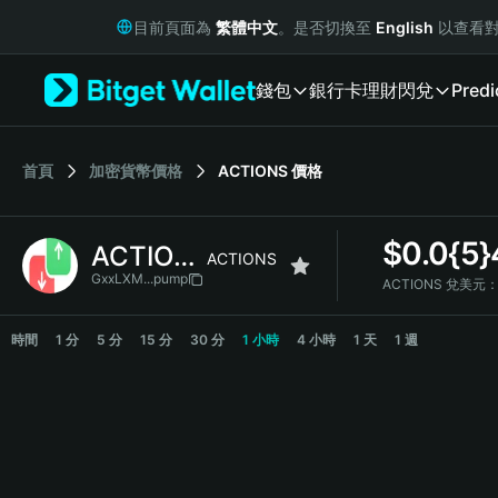
English
目前頁面為
繁體中文
。是否切換至
English
以查看對
日本語
Tiếng Việt
錢包
銀行卡
理財
閃兌
Predi
Русский
Español (Latinoamérica)
Türkçe
Italiano
首頁
加密貨幣價格
ACTIONS
價格
Français
Deutsch
$
0.0{5
ACTIONS
简体中文
ACTIONS
繁體中文
GxxLXM...pump
ACTIONS 兌美元
Português (Portugal)
ACTIONS Price Chart
Bahasa Indonesia
時間
1 分
5 分
15 分
30 分
1 小時
4 小時
1 天
1 週
ภาษาไทย
हिन्दी
বাংলা
Español
Português (Brasil)
Español (Argentina)