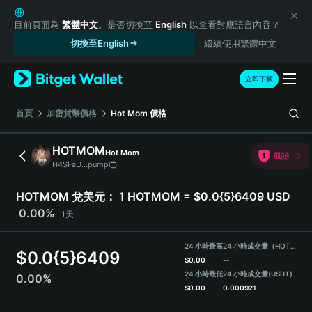
English
日本語
目前頁面為
繁體中文
。是否切換至
English
以查看對應語言內容？
Tiếng Việt
切換至English
繼續使用繁體中文
Русский
Español (Latinoamérica)
立即下載
Türkçe
Italiano
首頁
加密貨幣價格
Hot Mom
價格
Français
Deutsch
HOTMOM
Hot Mom
風險
简体中文
H4SFaU...pump
繁體中文
Português (Portugal)
HOTMOM 兌美元：
1 HOTMOM = $0.0{5}6409 USD
Bahasa Indonesia
0.00%
1天
ภาษาไทย
हिन्दी
24 小時最高
24 小時成交量（HOTMOM）
$
0.0{5}6409
বাংলা
$
0.00
--
Español
24 小時最低
24 小時成交量
(USDT)
0.00%
$
0.00
0.000921
Português (Brasil)
Español (Argentina)
HOTMOM Price Chart