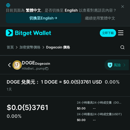
English
日本語
目前頁面為
繁體中文
。是否切換至
English
以查看對應語言內容？
Tiếng Việt
切換至English
繼續使用繁體中文
Русский
Español (Latinoamérica)
立即下載
Türkçe
Italiano
首頁
加密貨幣價格
Dogecoin
價格
Français
Deutsch
DOGE
Dogecoin
風險
简体中文
HXeBwt...pump
繁體中文
Português (Portugal)
DOGE 兌美元：
1 DOGE = $0.0{5}3761 USD
0.00%
Bahasa Indonesia
1天
ภาษาไทย
हिन्दी
24 小時最高
24 小時成交量（DOGE）
$
0.0{5}3761
বাংলা
$
0.00
--
Español
24 小時最低
24 小時成交量
(USDT)
0.00%
$
0.00
--
Português (Brasil)
Español (Argentina)
DOGE Price Chart