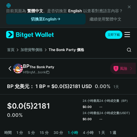
English
日本語
目前頁面為
繁體中文
。是否切換至
English
以查看對應語言內容？
Tiếng Việt
切換至English
繼續使用繁體中文
Русский
Español (Latinoamérica)
立即下載
Türkçe
Italiano
首頁
加密貨幣價格
The Bonk Party
價格
Français
Deutsch
BP
The Bonk Party
風險
简体中文
HfBrqM...bonk
繁體中文
Português (Portugal)
BP 兌美元：
1 BP = $0.0{5}2181 USD
0.00%
1天
Bahasa Indonesia
ภาษาไทย
24 小時最高
24 小時成交量（BP）
$
0.0{5}2181
हिन्दी
$
0.00
--
বাংলা
24 小時最低
24 小時成交量
(USDT)
0.00%
$
0.00
--
Español
Português (Brasil)
BP Price Chart
時間
1 分
5 分
15 分
30 分
1 小時
4 小時
1 天
1 週
Español (Argentina)