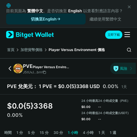
English
日本語
目前頁面為
繁體中文
。是否切換至
English
以查看對應語言內容？
Tiếng Việt
切換至English
繼續使用繁體中文
Русский
Español (Latinoamérica)
立即下載
Türkçe
Italiano
首頁
加密貨幣價格
Player Versus Environment
價格
Français
Deutsch
PVE
Player Versus Environment
風險
简体中文
J5tUvJ...brrr
繁體中文
Português (Portugal)
PVE 兌美元：
1 PVE = $0.0{5}3368 USD
0.00%
1天
Bahasa Indonesia
ภาษาไทย
24 小時最高
24 小時成交量（PVE）
$
0.0{5}3368
हिन्दी
$
0.00
--
বাংলা
24 小時最低
24 小時成交量
(USDT)
0.00%
$
0.00
--
Español
Português (Brasil)
PVE Price Chart
時間
1 分
5 分
15 分
30 分
1 小時
4 小時
1 天
1 週
Español (Argentina)