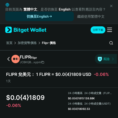
English
日本語
目前頁面為
繁體中文
。是否切換至
English
以查看對應語言內容？
Tiếng Việt
切換至English
繼續使用繁體中文
Русский
Español (Latinoamérica)
立即下載
Türkçe
Italiano
首頁
加密貨幣價格
Flipr
價格
Français
Deutsch
FLIPR
Flipr
風險
简体中文
JCBKQB...xypm
繁體中文
Português (Portugal)
FLIPR 兌美元：
1 FLIPR = $0.0{4}1809 USD
-0.06%
Bahasa Indonesia
1天
ภาษาไทย
हिन्दी
24 小時最高
24 小時成交量（FLIPR）
$
0.0{4}1809
বাংলা
$
0.0{4}1815
138.88K
Español
24 小時最低
24 小時成交量
(USDT)
-0.06%
$
0.0{4}1809
2.53
Português (Brasil)
Español (Argentina)
FLIPR Price Chart