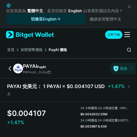
English
日本語
目前頁面為
繁體中文
。是否切換至
English
以查看對應語言內容？
Tiếng Việt
切換至English
繼續使用繁體中文
Русский
Español (Latinoamérica)
立即下載
Türkçe
Italiano
首頁
加密貨幣價格
PayAI
價格
Français
Deutsch
PAYAI
PayAI
風險
简体中文
PAYmo6...DxGu
繁體中文
Português (Portugal)
PAYAI 兌美元：
1 PAYAI = $0.004107 USD
+1.47%
1
Bahasa Indonesia
天
ภาษาไทย
हिन्दी
24 小時最高
24 小時成交量（PAYAI）
$
0.004107
বাংলা
$
0.004203
2.05M
Español
24 小時最低
24 小時成交量
(USDT)
+1.47%
$
0.003967
8.43K
Português (Brasil)
Español (Argentina)
PAYAI Price Chart