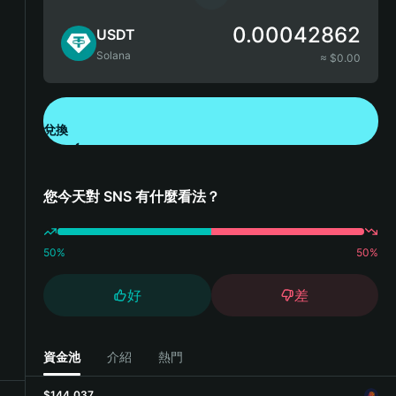
0.00042862
USDT
Solana
≈ $
0.00
兌換
下載錢包 App
您今天對 SNS 有什麼看法？
50
%
50
%
好
差
資金池
介紹
熱門
$144,037