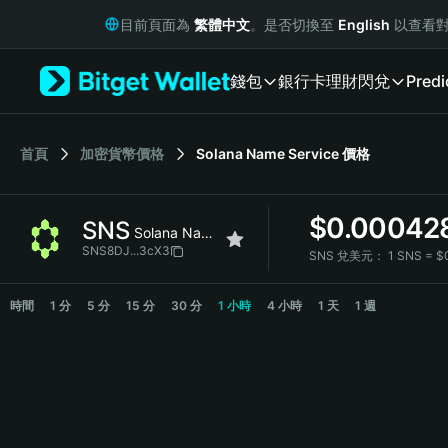
English
目前頁面為
繁體中文
。是否切換至
English
以查看對
日本語
Tiếng Việt
錢包
銀行卡
理財
閃兌
Predi
Русский
Español (Latinoamérica)
Türkçe
Italiano
首頁
加密貨幣價格
Solana Name Service
價格
Français
Deutsch
$
0.00042
SNS
简体中文
Solana Name Service
繁體中文
SNS8DJ...3cX3
SNS 兌美元：
1 SNS = 
Português (Portugal)
SNS Price Chart
Bahasa Indonesia
時間
1 分
5 分
15 分
30 分
1 小時
4 小時
1 天
1 週
ภาษาไทย
हिन्दी
বাংলা
Español
Português (Brasil)
Español (Argentina)