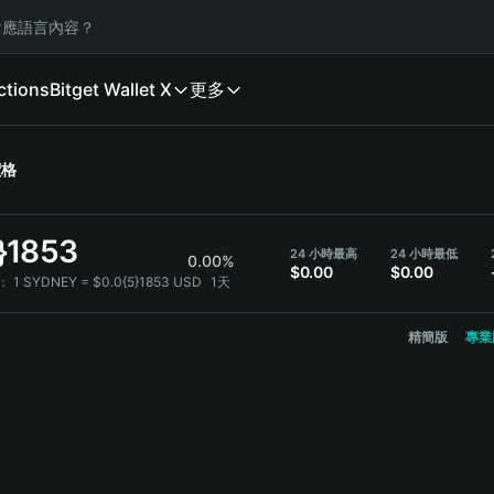
應語言內容？
ctions
Bitget Wallet X
更多
價格
}1853
24 小時最高
24 小時最低
0.00%
$0.00
$0.00
：
1 SYDNEY = $0.0{5}1853 USD
1天
精簡版
專業