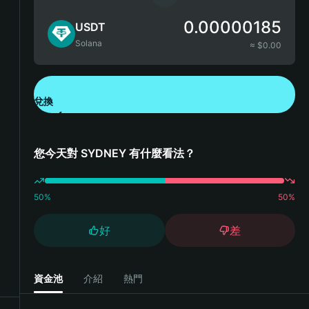
0.00000185
USDT
Solana
≈ $
0.00
兌換
下載錢包 App
您今天對 SYDNEY 有什麼看法？
50
%
50
%
好
差
資金池
介紹
熱門