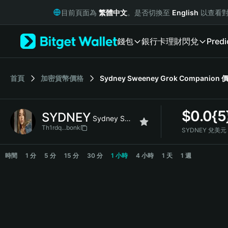
English
目前頁面為
繁體中文
。是否切換至
English
以查看對
日本語
Tiếng Việt
錢包
銀行卡
理財
閃兌
Predi
Русский
Español (Latinoamérica)
Türkçe
Italiano
首頁
加密貨幣價格
Sydney Sweeney Grok Companion
Français
Deutsch
$
0.0{5
SYDNEY
简体中文
Sydney Sweeney Grok Companion
繁體中文
Th1rdq...bonk
SYDNEY 兌美元
Português (Portugal)
SYDNEY Price Chart
Bahasa Indonesia
時間
1 分
5 分
15 分
30 分
1 小時
4 小時
1 天
1 週
ภาษาไทย
हिन्दी
বাংলা
Español
Português (Brasil)
Español (Argentina)