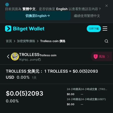
English
日本語
目前頁面為
繁體中文
。是否切換至
English
以查看對應語言內容？
Tiếng Việt
切換至English
繼續使用繁體中文
Русский
Español (Latinoamérica)
立即下載
Türkçe
Italiano
首頁
加密貨幣價格
Trolless coin
價格
Français
Deutsch
TROLLESS
Trolless coin
風險
简体中文
fKgHpj...pump
繁體中文
Português (Portugal)
TROLLESS 兌美元：
1 TROLLESS = $0.0{5}2093
Bahasa Indonesia
USD
0.00%
1天
ภาษาไทย
हिन्दी
24 小時最高
24 小時成交量（TROLLESS）
$
0.0{5}2093
বাংলা
$
0.00
--
Español
24 小時最低
24 小時成交量
(USDT)
0.00%
$
0.00
--
Português (Brasil)
Español (Argentina)
TROLLESS Price Chart